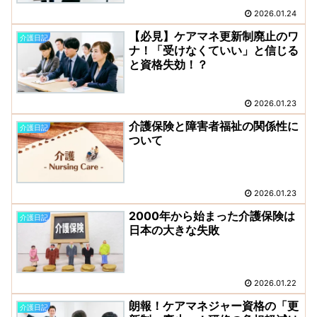
2026.01.24
【必見】ケアマネ更新制廃止のワ
介護日記
ナ！「受けなくていい」と信じる
と資格失効！？
2026.01.23
介護保険と障害者福祉の関係性に
介護日記
ついて
2026.01.23
2000年から始まった介護保険は
介護日記
日本の大きな失敗
2026.01.22
朗報！ケアマネジャー資格の「更
介護日記