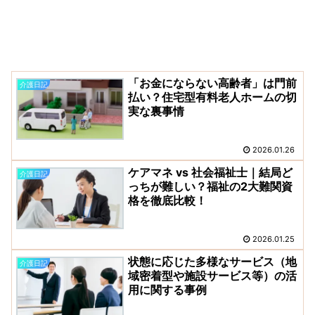
「お金にならない高齢者」は門前
介護日記
払い？住宅型有料老人ホームの切
実な裏事情
2026.01.26
ケアマネ vs 社会福祉士｜結局ど
介護日記
っちが難しい？福祉の2大難関資
格を徹底比較！
2026.01.25
状態に応じた多様なサービス（地
介護日記
域密着型や施設サービス等）の活
用に関する事例