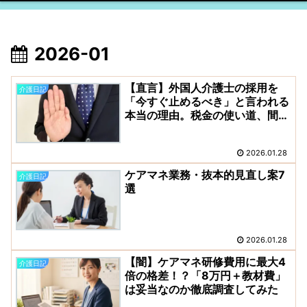
2026-01
【直言】外国人介護士の採用を
介護日記
「今すぐ止めるべき」と言われる
本当の理由。税金の使い道、間違
っていませんか？
2026.01.28
ケアマネ業務・抜本的見直し案7
介護日記
選
2026.01.28
【闇】ケアマネ研修費用に最大4
介護日記
倍の格差！？「8万円＋教材費」
は妥当なのか徹底調査してみた