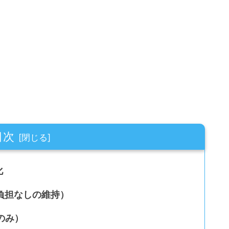
目次
化
者負担なしの維持）
のみ）