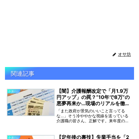
オサ坊
関連記事
【闇】介護報酬改定で「月1.9万
介護日記
円アップ」の罠？“10年で8万”の
悪夢再来か…現場のリアルを徹底
解説！
「また政府が景気のいいこと言ってる
な…」そう冷ややかな視線を送っている
介護職の皆さん、正解です。来年度の介
護報酬改定で、「最大月額1.9万円の賃上
げ」というニュースが飛び込んできまし
た。かつて「勤続10年の介護福祉士は月8
【定年後の裏技】失業手当を「2
介護日記