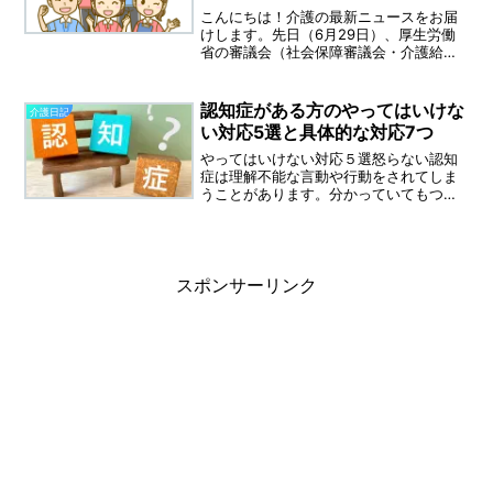
こんにちは！介護の最新ニュースをお届
けします。先日（6月29日）、厚生労働
省の審議会（社会保障審議会・介護給付
費分科会）にて、次期ケアマネジャー
（居宅介護支援）の介護報酬改定に向け
た熱い議論が交わされました。今回の最
認知症がある方のやってはいけな
介護日記
大のテーマは、多くのケア...
い対応5選と具体的な対応7つ
やってはいけない対応５選怒らない認知
症は理解不能な言動や行動をされてしま
うことがあります。分かっていてもつい
怒ってしまうことがあります。ご飯を食
べた後に「まだご飯たべていない」排泄
物をさわって服や部屋を汚してしまう。
などそういった行為があっ...
スポンサーリンク