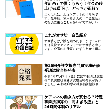
万円アップ！」とい...
年計画」で賢くもらう！年金の繰
上げvs繰下げ、どっちが正解？
こんにちは、現役ケアマネのオサ坊で
す。仕事柄、利用者さんの「年金生活」
の相談に乗ることも多い私ですが、いざ
自分の「60歳定年」が見えてくると、意
外と知らないことが多いことに驚かされ
ます。「定年後は少しゆっくりしたい。
これがオサ坊 自己紹介
介護日記
でもお金も心配…」そんな...
オサ坊とは介護を始めたきっかけこんに
ちは現役ケアマネジャーのオサ坊と申し
ます。介護のお仕事にたずらわせて頂い
て20年以上たっています。私が介護の仕
事を始める前に介護に興味を持ったの
は、高校の時に行っていたインターアク
トクラブという活動があり...
第25回介護支援専門員実務研修
介護日記
受講試験合格発表
令和4年12月2日（金）に第25回介護支援
専門員実務研修受講試験合格発表があり
ました。47都道府県の社会福祉協議会、
介護支援専門員協会の報告をオサ坊編集
部が独自に集計しました。今回は受験し
た約5万5000人のうち1万人が合格。合格
ケアマネの働き方が変わる？特定
介護日記
率は約2割...
事業所加算の「高すぎる壁」と
24時間体制のリアル