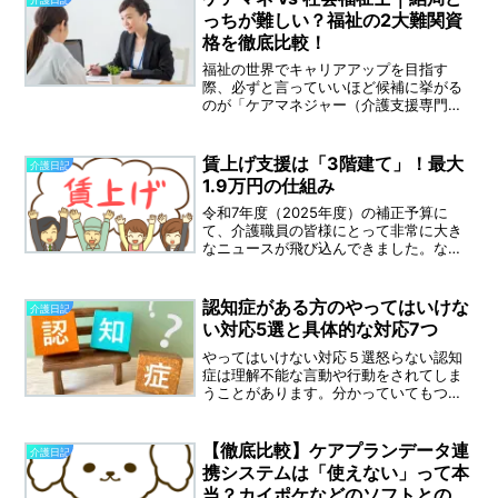
ことも多くあります。ケアマ...
っちが難しい？福祉の2大難関資
格を徹底比較！
福祉の世界でキャリアアップを目指す
際、必ずと言っていいほど候補に挙がる
のが「ケアマネジャー（介護支援専門
員）」と「社会福祉士」。どちらも「福
祉業界の最難関」と称されますが、実際
のところ、どちらの方が取得のハードル
賃上げ支援は「3階建て」！最大
介護日記
が高いのでしょうか？今回は、...
1.9万円の仕組み
令和7年度（2025年度）の補正予算に
て、介護職員の皆様にとって非常に大き
なニュースが飛び込んできました。なん
と、最大で月額1.9万円相当の賃上げを支
援する予算が計上されたのです！このチ
ャンスを確実に掴むためのポイントと、
認知症がある方のやってはいけな
介護日記
現場の「本音」に迫...
い対応5選と具体的な対応7つ
やってはいけない対応５選怒らない認知
症は理解不能な言動や行動をされてしま
うことがあります。分かっていてもつい
怒ってしまうことがあります。ご飯を食
べた後に「まだご飯たべていない」排泄
物をさわって服や部屋を汚してしまう。
【徹底比較】ケアプランデータ連
介護日記
などそういった行為があっ...
携システムは「使えない」って本
当？カイポケなどのソフトとの決