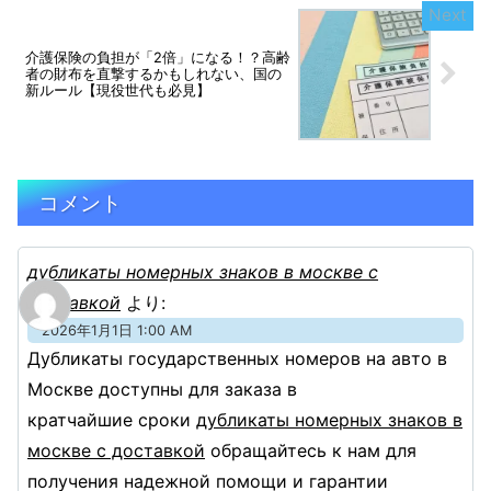
介護保険の負担が「2倍」になる！？高齢
者の財布を直撃するかもしれない、国の
新ルール【現役世代も必見】
コメント
дубликаты номерных знаков в москве с
доставкой
より:
2026年1月1日 1:00 AM
Дубликаты государственных номеров на авто в
Москве доступны для заказа в
кратчайшие сроки
дубликаты номерных знаков в
москве с доставкой
обращайтесь к нам для
получения надежной помощи и гарантии