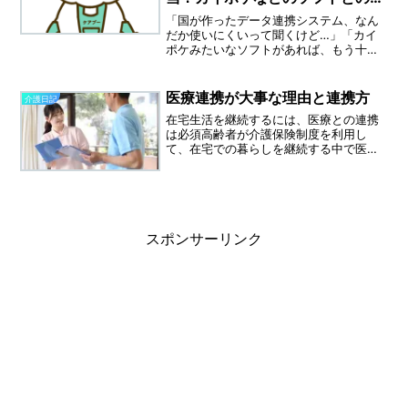
定的な違いとは！
「国が作ったデータ連携システム、なん
だか使いにくいって聞くけど…」「カイ
ポケみたいなソフトがあれば、もう十分
なんじゃないの？」今、介護現場でこん
な疑問が飛び交っています。2023年から
本格始動した「ケアプランデータ連携シ
医療連携が大事な理由と連携方
介護日記
ステム」。導入すれば...
在宅生活を継続するには、医療との連携
は必須高齢者が介護保険制度を利用し
て、在宅での暮らしを継続する中で医
師、医療との連携は必須になります。今
日はどのように連携をしていくのかなど
お伝えできればと思います。平均寿命と
健康寿命65歳以上の方で病気...
スポンサーリンク