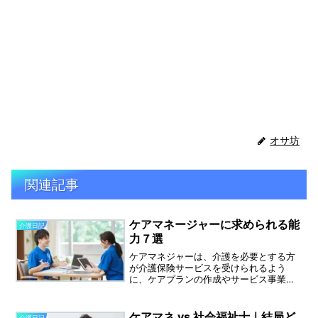
オサ坊
関連記事
ケアマネージャーに求められる能
介護日記
力７選
ケアマネジャーは、介護を必要とする方
が介護保険サービスを受けられるよう
に、ケアプランの作成やサービス事業所
との調整を行う、介護保険に関するスペ
シャリストです。介護に対する知識も求
められますがそれ以外にも、求められる
ケアマネ vs 社会福祉士｜結局ど
介護日記